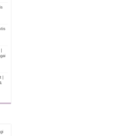
is
tis
|
gai
 |
&
gi