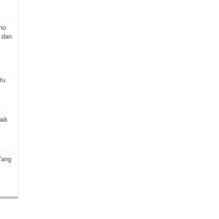
ho
 dan
tu
aik
Yang