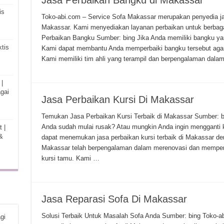
Jasa Perbaikan Bangku di Makassar
is
Toko-abi.com – Service Sofa Makassar merupakan penyedia jas
Makassar. Kami menyediakan layanan perbaikan untuk berbaga
Perbaikan Bangku Sumber: bing Jika Anda memiliki bangku ya
tis
Kami dapat membantu Anda memperbaiki bangku tersebut agar
Kami memiliki tim ahli yang terampil dan berpengalaman dala
|
gai
Jasa Perbaikan Kursi Di Makassar
Temukan Jasa Perbaikan Kursi Terbaik di Makassar Sumber: b
Anda sudah mulai rusak? Atau mungkin Anda ingin mengganti k
 |
&
dapat menemukan jasa perbaikan kursi terbaik di Makassar de
Makassar telah berpengalaman dalam merenovasi dan memperbai
kursi tamu. Kami …
Jasa Reparasi Sofa Di Makassar
Solusi Terbaik Untuk Masalah Sofa Anda Sumber: bing Toko-
gi